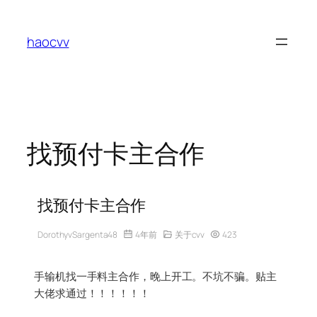
跳
至
haocvv
内
容
找预付卡主合作
找预付卡主合作
DorothyvSargenta48
4年前
关于cvv
423
手输机找一手料主合作，晚上开工。不坑不骗。贴主
大佬求通过！！！！！！