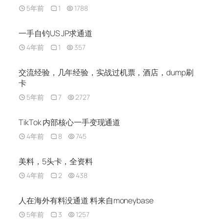
5年前
1
1788
一手自钓US JP求通道
4年前
1
357
交流经验，几年经验，实战过机票，酒店，dump刷
卡
5年前
7
2727
TikTok 内部核心一手变现通道
4年前
8
745
美料，5头卡，全资料
4年前
2
438
人在海外有料没通道 料来自moneybase
5年前
3
1257