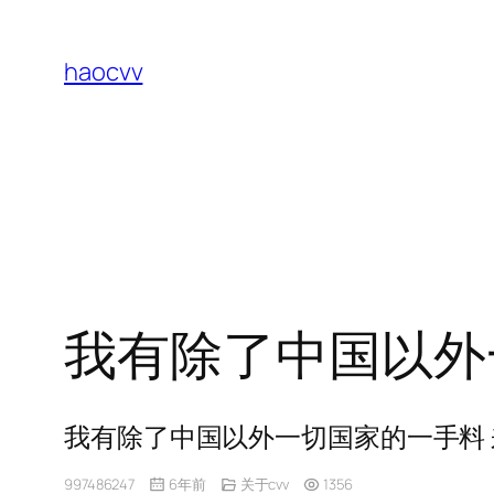
跳
至
haocvv
内
容
我有除了中国以外
我有除了中国以外一切国家的一手料
997486247
6年前
关于cvv
1356