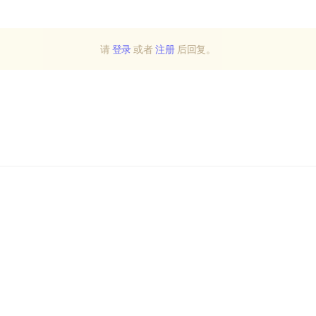
请
登录
或者
注册
后回复。