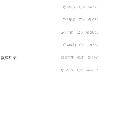
4年前
0
325
6年前
4
984
5年前
6
2630
4年前
2
357
接触cvv也是在研究TG的时候无意中看到的，然后就疯狂没日没夜研究几天，就开始尝试，然后被骗过，买料就第一次付款成功给我带来了激情
2年前
31
3741
5年前
2
2043