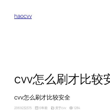
跳
至
haocvv
内
容
cvv怎么刷才比较
cvv怎么刷才比较安全
2069232375
6年前
关于cvv
1284