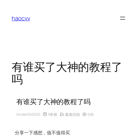
跳
至
haocvv
内
容
有谁买了大神的教程了
吗
有谁买了大神的教程了吗
thrillet555555
5年前
真假识别
590
分享一下感想，值不值得买