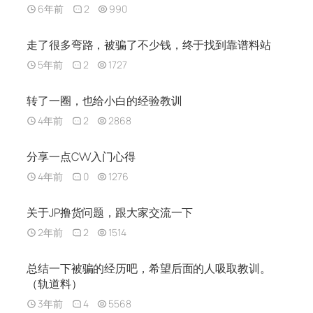
6年前
2
990
走了很多弯路，被骗了不少钱，终于找到靠谱料站
5年前
2
1727
转了一圈，也给小白的经验教训
4年前
2
2868
分享一点CVV入门心得
4年前
0
1276
关于JP撸货问题，跟大家交流一下
2年前
2
1514
总结一下被骗的经历吧，希望后面的人吸取教训。
（轨道料）
3年前
4
5568