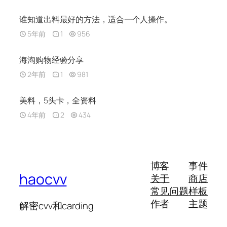
谁知道出料最好的方法，适合一个人操作。
5年前
1
956
海淘购物经验分享
2年前
1
981
美料，5头卡，全资料
4年前
2
434
博客
事件
haocvv
关于
商店
常见问题
样板
作者
主题
解密cvv和carding