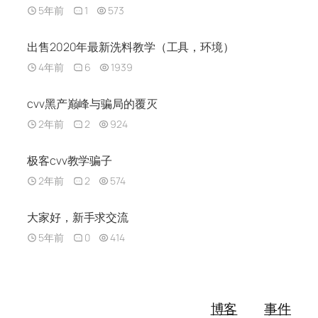
5年前
1
573
出售2020年最新洗料教学（工具，环境）
4年前
6
1939
cvv黑产巅峰与骗局的覆灭
2年前
2
924
极客cvv教学骗子
2年前
2
574
大家好，新手求交流
5年前
0
414
博客
事件