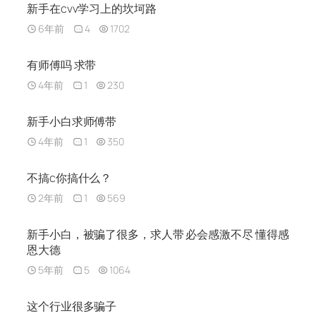
新手在cvv学习上的坎坷路
6年前
4
1702
有师傅吗 求带
4年前
1
230
新手小白求师傅带
4年前
1
350
不搞c你搞什么？
2年前
1
569
新手小白，被骗了很多，求人带 必会感激不尽 懂得感
恩大德
5年前
5
1064
这个行业很多骗子