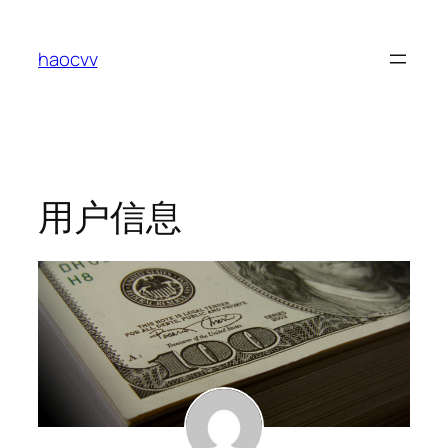
跳
至
haocvv
内
容
用户信息