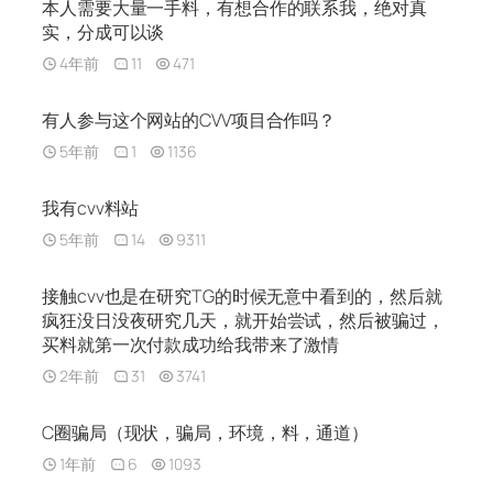
本人需要大量一手料，有想合作的联系我，绝对真
实，分成可以谈
4年前
11
471
有人参与这个网站的CVV项目合作吗？
5年前
1
1136
我有cvv料站
5年前
14
9311
接触cvv也是在研究TG的时候无意中看到的，然后就
疯狂没日没夜研究几天，就开始尝试，然后被骗过，
买料就第一次付款成功给我带来了激情
2年前
31
3741
C圈骗局（现状，骗局，环境，料，通道）
1年前
6
1093