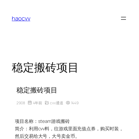
跳
至
haocvv
内
容
稳定搬砖项目
稳定搬砖项目
2908
4年前
cvv通道
1449
项目名称：steam游戏搬砖
简介：利用cvv料，往游戏里面充值点券，购买时装，
然后交易给大号，大号卖金币。