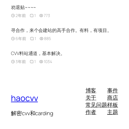
劝退贴~~~~
2年前
1
773
寻合作，来个会建站的高手合作。有料，有项目。
6年前
1
885
CVV料站通道，基本解决。
3年前
1
1034
博客
事件
haocvv
关于
商店
常见问题
样板
作者
主题
解密cvv和carding