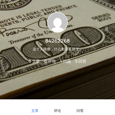
84262268
这个人很懒，什么都没有留下～
0
文章
0
评论
1
问题
5
回答
文章
评论
问答