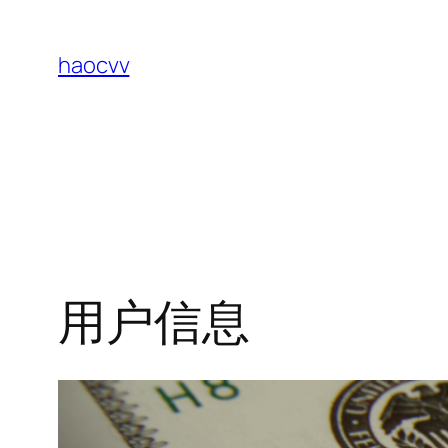
跳
至
haocvv
内
容
用户信息