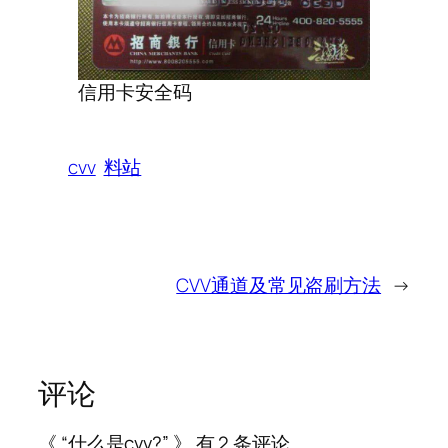
信用卡安全码
cvv
料站
CVV通道及常见盗刷方法
→
评论
《 “什么是cvv?” 》 有 2 条评论