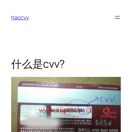
跳
至
haocvv
内
容
什么是cvv?