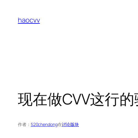
跳
至
haocvv
内
容
现在做CVV这行
作者：
520chendong
在
讨论版块