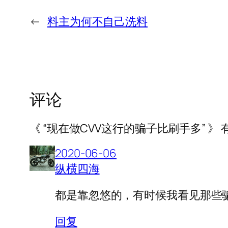
←
料主为何不自己洗料
评论
《 “现在做CVV这行的骗子比刷手多” 》 有
2020-06-06
纵横四海
都是靠忽悠的，有时候我看见那些
回复