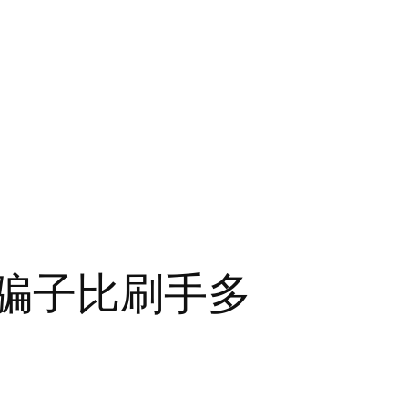
的骗子比刷手多