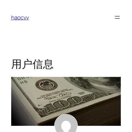
跳
至
haocvv
内
容
用户信息