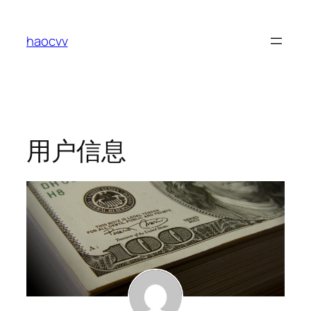
跳
至
haocvv
内
容
用户信息