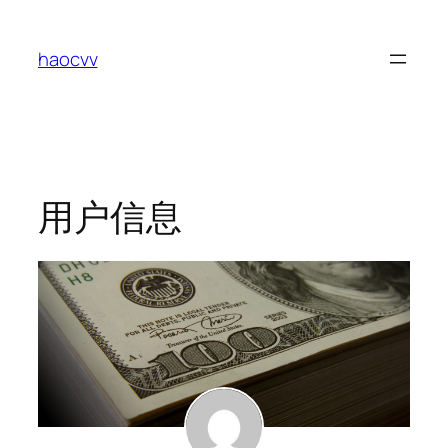
跳
至
haocvv
内
容
用户信息