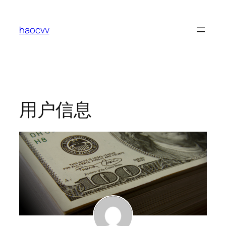
跳
至
haocvv
内
容
用户信息