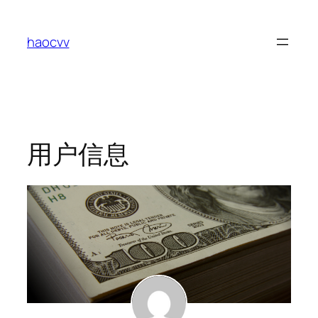
跳
至
haocvv
内
容
用户信息