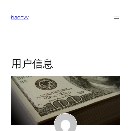
跳
至
haocvv
内
容
用户信息