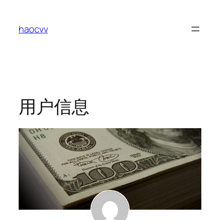
跳
至
haocvv
内
容
用户信息