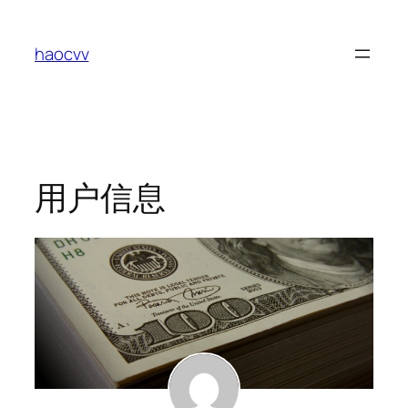
跳
至
haocvv
内
容
用户信息