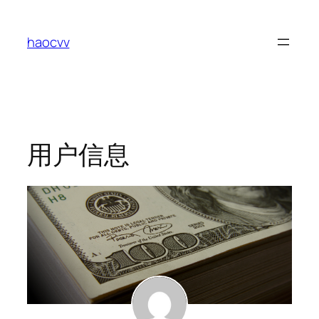
跳
至
haocvv
内
容
用户信息