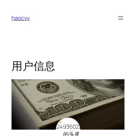
跳
至
haocvv
内
容
用户信息