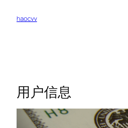
跳
至
haocvv
内
容
用户信息