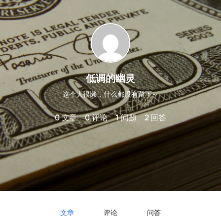
低调的幽灵
这个人很懒，什么都没有留下～
0
文章
0
评论
1
问题
2
回答
文章
评论
问答