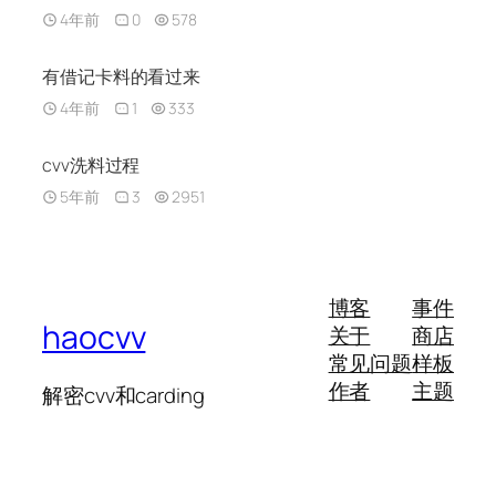
4年前
0
578
有借记卡料的看过来
4年前
1
333
cvv洗料过程
5年前
3
2951
博客
事件
haocvv
关于
商店
常见问题
样板
作者
主题
解密cvv和carding