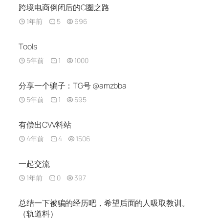
跨境电商倒闭后的C圈之路
1年前
5
696
Tools
5年前
1
1000
分享一个骗子：TG号 @amzbba
5年前
1
595
有偿出CVV料站
4年前
4
1506
一起交流
1年前
0
397
总结一下被骗的经历吧，希望后面的人吸取教训。
（轨道料）