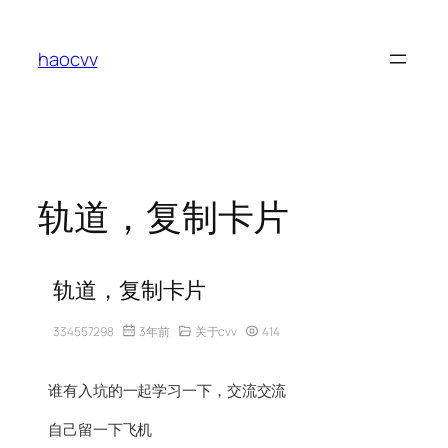
跳
至
haocvv
内
容
轨道，复制卡片
轨道，复制卡片
334557298
3年前
关于cvv
414
谁有入坑的一起学习一下，交流交流
自己留一下飞机