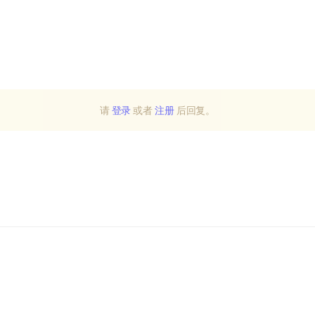
请
登录
或者
注册
后回复。