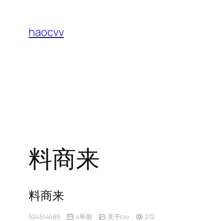
跳
至
haocvv
内
容
料商来
料商来
524514489
4年前
关于cvv
272