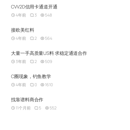
CVV2D信用卡通道开通
4年前
3
548
接欧美红料
4年前
2
564
大量一手高质量US料 求稳定通道合作
3年前
2
509
C圈现象，钓鱼教学
4年前
0
1610
找靠谱料商合作
11个月前
5
552