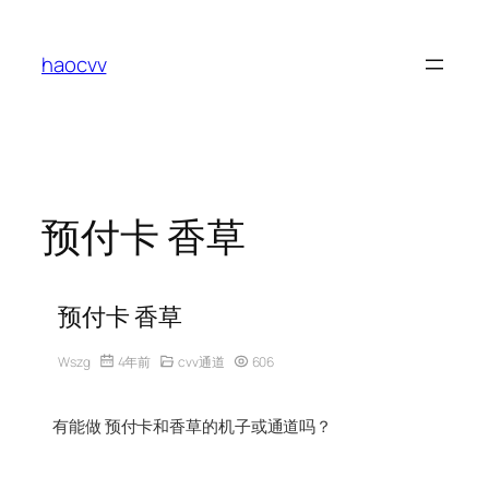
跳
至
haocvv
内
容
预付卡 香草
预付卡 香草
Wszg
4年前
cvv通道
606
有能做 预付卡和香草的机子或通道吗？