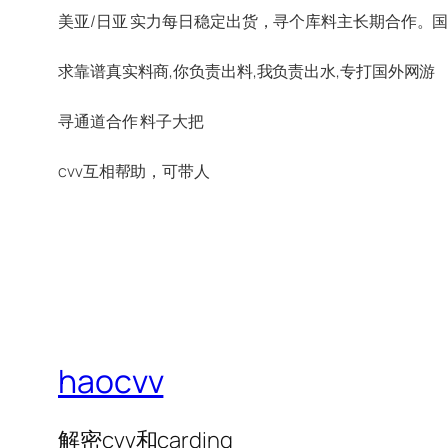
美亚/日亚 实力每日稳定出货，寻个库料主长期合作。
求靠谱真实料商,你负责出料,我负责出水,专打国外网游
寻通道合作 料子大把
cvv互相帮助，可带人
haocvv
解密cvv和carding