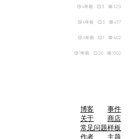
4年前
3
329
4年前
3
437
4年前
1
462
1年前
20
1302
博客
事件
关于
商店
常见问题
样板
作者
主题