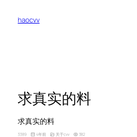
跳
至
haocvv
内
容
求真实的料
求真实的料
3389
4年前
关于cvv
382