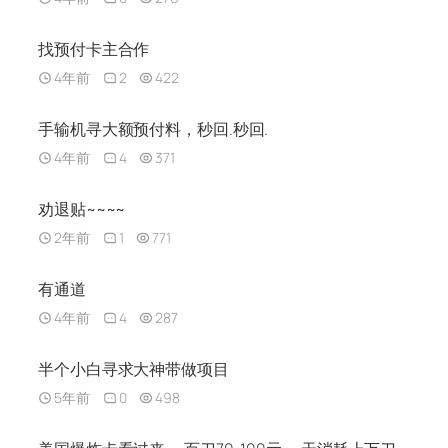
找预付卡主合作
4年前
2
422
手输机寻大额预付料，秒回.秒回.
4年前
4
371
劝退贴~~~~
2年前
1
771
有通道
4年前
4
287
半个小白寻求大神带做项目
5年前
0
498