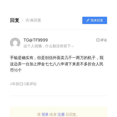
回复
共1条回复
我来回复
TG@TF9999
评论
这个人很懒，什么都没有留下～
手输是确实有，但是别信外面卖几千一两万的机子，我
这边弄一台加上押金七七八八申请下来差不多折合人民
币16个
4年前
0条评论
请
登录
或者
注册
后回复。