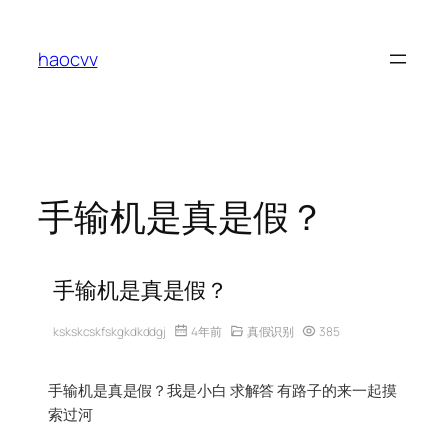
跳
至
haocvv
内
容
手输机是真是假？
手输机是真是假？
kskskcskfskgkdkddgj
4年前
真假识别
385
手输机是真是假？我是小白 求解答 有路子的来一起摸
索过河