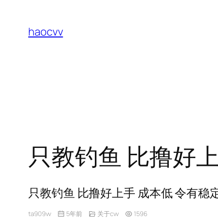
跳
至
haocvv
内
容
只教钓鱼 比撸好上
只教钓鱼 比撸好上手 成本低 令有稳
ta909vv
5年前
关于cvv
1596