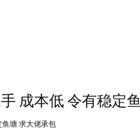
手 成本低 令有稳定
定鱼塘 求大佬承包