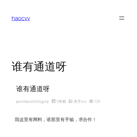
跳
至
haocvv
内
容
谁有通道呀
谁有通道呀
peizihao45454gunji
5年前
关于cvv
725
我这里有网料，谁那里有手输，求合作！