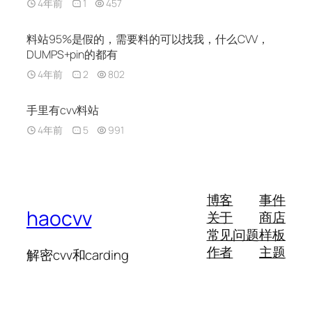
4年前
1
457
料站95%是假的，需要料的可以找我，什么CVV，
DUMPS+pin的都有
4年前
2
802
手里有cvv料站
4年前
5
991
博客
事件
haocvv
关于
商店
常见问题
样板
作者
主题
解密cvv和carding