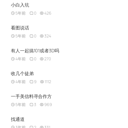
小白入坑
5年前
0
426
看图说话
5年前
0
324
有人一起搞101或者3D吗
4年前
0
270
收几个徒弟
4年前
9
1112
一手美信料寻合作方
5年前
3
969
找通道
3年前
2
331