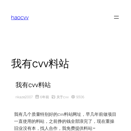
跳
至
haocvv
内
容
我有cvv料站
我有cvv料站
rikaze2007
6年前
关于cvv
9306
我有几个质量特别好的cvv料站网址，早几年前做项目
一直使用的料站，之前挣的钱全部浪完了，现在重操
旧业没有本，找人合作，我免费提供料站=