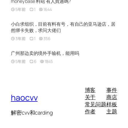
money base 料站 有人買過嗎?
5年前
1
1644
小白求组织，目前有料有号，有自己的亚马逊店，居
然绑卡失败，求问大佬们
3年前
1
356
广州那边卖的境外手输机，能用吗
5年前
6
1845
博客
事件
haocvv
关于
商店
常见问题
样板
作者
主题
解密cvv和carding