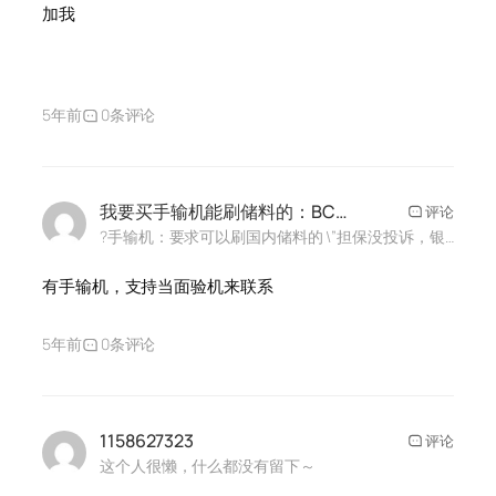
加我
5年前
0条评论
我要买手输机能刷储料的：BCDK8888
评论
?手输机：要求可以刷国内储料的 \”担保没投诉，银行内部拿出来的死人料\” 支持当面交易验机试料的加我V信， \\\\\\\”看清楚需求别加我就说一堆废话骗钱傻逼那些勿扰别浪费大家时间\\\\\\\”
有手输机，支持当面验机来联系
5年前
0条评论
1158627323
评论
这个人很懒，什么都没有留下～