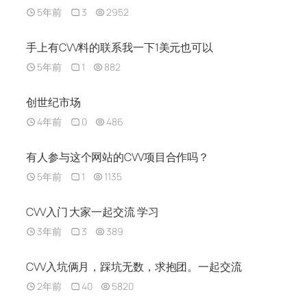
5年前
3
2952
手上有CVV料的联系我一下1美元也可以
5年前
1
882
创世纪市场
4年前
0
486
有人参与这个网站的CVV项目合作吗？
5年前
1
1135
CVV入门 大家一起交流 学习
3年前
3
389
CVV入坑俩月，踩坑无数，求抱团。一起交流
2年前
40
5820