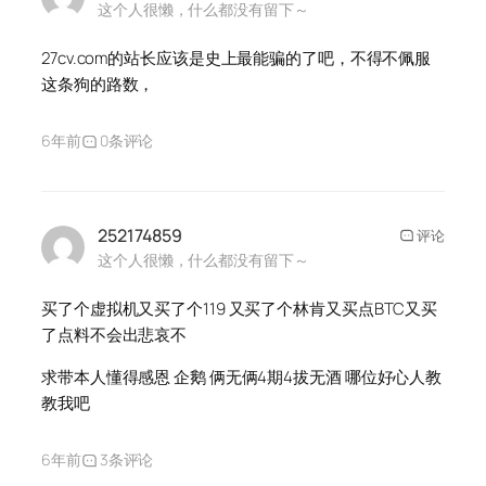
这个人很懒，什么都没有留下～
27cv.com的站长应该是史上最能骗的了吧，不得不佩服
这条狗的路数，
6年前
0条评论
252174859
评论
这个人很懒，什么都没有留下～
买了个虚拟机又买了个119 又买了个林肯又买点BTC又买
了点料不会出悲哀不
求带本人懂得感恩 企鹅 俩无俩4期4拔无酒 哪位好心人教
教我吧
6年前
3条评论