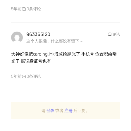
5年前
0条评论
963365120
评论
这个人很懒，什么都没有留下～
大神好像把carding.ink博叔给趴光了 手机号 位置都给曝
光了 据说身证号也有
5年前
0条评论
请
登录
或者
注册
后回复。