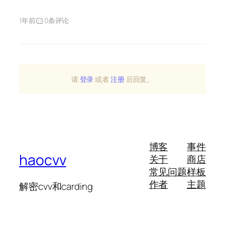
1年前
0条评论
请
登录
或者
注册
后回复。
博客
事件
haocvv
关于
商店
常见问题
样板
作者
主题
解密cvv和carding