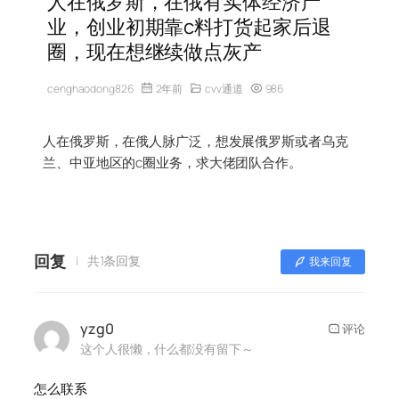
人在俄罗斯，在俄有实体经济产
业，创业初期靠c料打货起家后退
圈，现在想继续做点灰产
cenghaodong826
2年前
cvv通道
986
人在俄罗斯，在俄人脉广泛，想发展俄罗斯或者乌克
兰、中亚地区的c圈业务，求大佬团队合作。
回复
共1条回复
我来回复
yzg0
评论
这个人很懒，什么都没有留下～
怎么联系