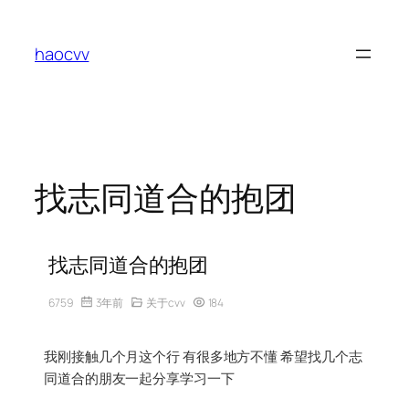
跳
至
haocvv
内
容
找志同道合的抱团
找志同道合的抱团
6759
3年前
关于cvv
184
我刚接触几个月这个行 有很多地方不懂 希望找几个志
同道合的朋友一起分享学习一下