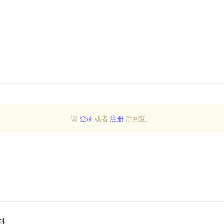
请
登录
或者
注册
后回复。
料