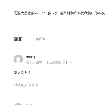
需要大量收购 4403 93的卡头 边角料和底料找我换u 假料
回复
共2条回复
marg
这个人很懒，什么都没有留下～
怎么联系？
3年前
0条评论