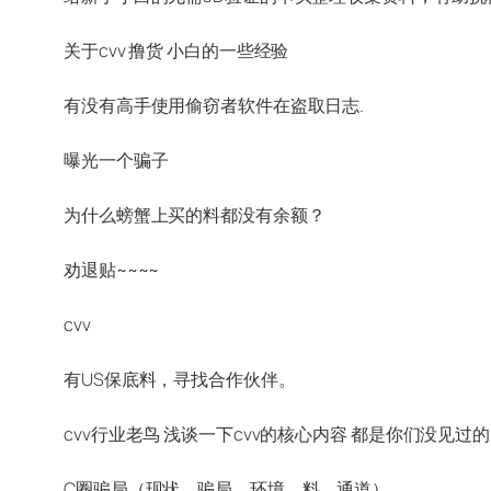
关于cvv 撸货 小白的一些经验
有没有高手使用偷窃者软件在盗取日志.
曝光一个骗子
为什么螃蟹上买的料都没有余额？
劝退贴~~~~
cvv
有US保底料，寻找合作伙伴。
cvv行业老鸟 浅谈一下cvv的核心内容 都是你们没见
C圈骗局（现状，骗局，环境，料，通道）