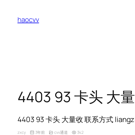
跳
至
haocvv
内
容
4403 93 卡头 大量
4403 93 卡头 大量收 联系方式 liangzi
zxcy
3年前
cvv通道
342