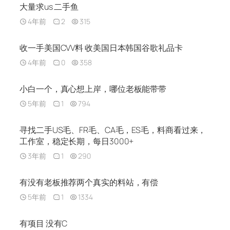
大量求us 二手鱼
4年前
2
315
收一手美国CVV料 收美国日本韩国谷歌礼品卡
4年前
0
358
小白一个，真心想上岸，哪位老板能带带
5年前
1
794
寻找二手US毛、FR毛、CA毛，ES毛，料商看过来，
工作室，稳定长期，每日3000+
3年前
1
290
有没有老板推荐两个真实的料站，有偿
5年前
1
1334
有项目 没有C