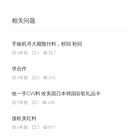
相关问题
手输机寻大额预付料，秒回.秒回.
4年前
4
367
求合作
4年前
0
345
收一手CVV料 收美国日本韩国谷歌礼品卡
5年前
1
408
接欧美红料
4年前
2
557