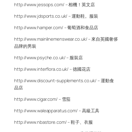
http://www.jessops.com/ – 相機！英文店
http://www.jdsports.co.uk/ – 運動鞋。服裝
http://www.hamper.com/ – 葡萄酒和食品店
http://www.mainlinemenswear.co.uk/ – 來自英國奢侈
品牌的男裝
http://www.psyche.co.uk/ – 服裝店
http://www.interflora.co.uk/ – 德國花店
http://www.discount-supplements.co.uk/ – 運動食
品店
http://www.cigar.com/ – 雪茄
http://www.waleapparatus.com/ – 高級工具
http://www.nbastore.com/ – 鞋子、衣服