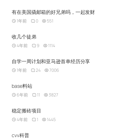
有在美国撬邮箱的好兄弟吗，一起发财
1年前
0
551
收几个徒弟
4年前
9
1114
自学一周计划和亚马逊首单经历分享
1年前
24
7006
base料站
6年前
11
3827
稳定搬砖项目
4年前
1
1445
cvv科普