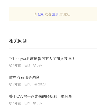
请
登录
或者
注册
后回复。
相关问题
TG上 qiyue5 教刷货的有人了加入过吗？
4年前
3
597
谁在点石那受过骗
2年前
16
2028
关于CVV的一路走来的经历和下单分享
4年前
2
802