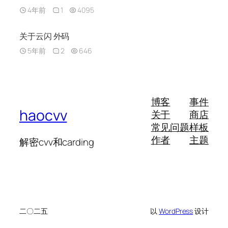
4年前
1
4095
关于云闪 外码
5年前
2
646
博客
事件
haocvv
关于
商店
常见问题
样板
作者
主题
解密cvv和carding
二〇二五
以
WordPress
设计