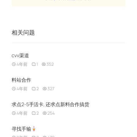
相关问题
cvv渠道
4年前
1
352
料站合作
4年前
2
327
求点2-5手活卡, 还求点新料合作搞货
4年前
2
254
寻找手输