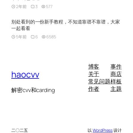
2年前
3
577
别处看到的一份新手教程，不知道靠谱不靠谱，大家
一起看看
5年前
6
6585
博客
事件
haocvv
关于
商店
常见问题
样板
作者
主题
解密cvv和carding
二〇二五
以
WordPress
设计