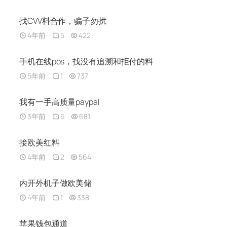
找CVV料合作，骗子勿扰
4年前
5
422
手机在线pos，找没有追溯和拒付的料
5年前
1
737
我有一手高质量paypal
3年前
6
681
接欧美红料
4年前
2
564
内开外机子做欧美储
4年前
1
338
苹果钱包通道