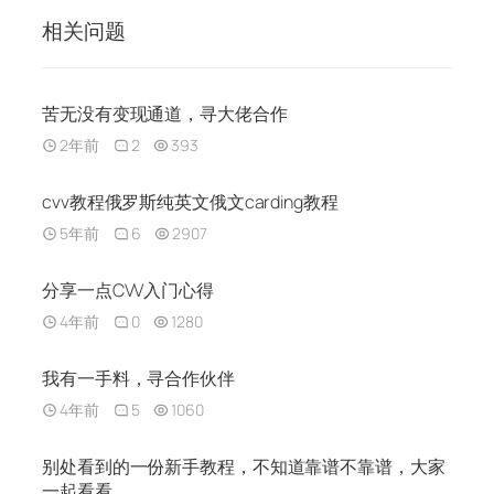
相关问题
苦无没有变现通道，寻大佬合作
2年前
2
393
cvv教程俄罗斯纯英文俄文carding教程
5年前
6
2907
分享一点CVV入门心得
4年前
0
1280
我有一手料，寻合作伙伴
4年前
5
1060
别处看到的一份新手教程，不知道靠谱不靠谱，大家
一起看看