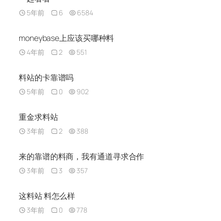
5年前
6
6584
moneybase上应该买哪种料
4年前
2
551
料站的卡靠谱吗
5年前
0
902
重金求料站
3年前
2
388
来的靠谱的料商，我有通道寻求合作
3年前
3
357
这料站 料怎么样
3年前
0
778