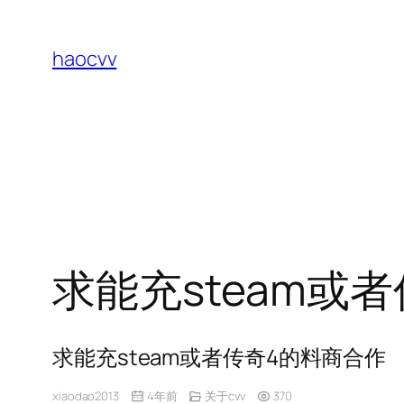
跳
至
haocvv
内
容
求能充steam或
求能充steam或者传奇4的料商合作
xiaodao2013
4年前
关于cvv
370