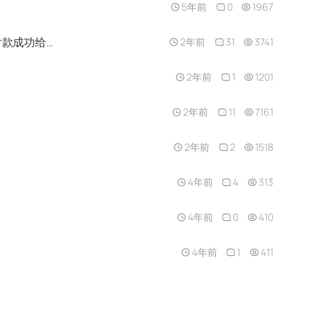
5年前
0
1967
接触cvv也是在研究TG的时候无意中看到的，然后就疯狂没日没夜研究几天，就开始尝试，然后被骗过，买料就第一次付款成功给我带来了激情
2年前
31
3741
2年前
1
1201
2年前
11
7161
2年前
2
1518
4年前
4
313
4年前
0
410
4年前
1
411