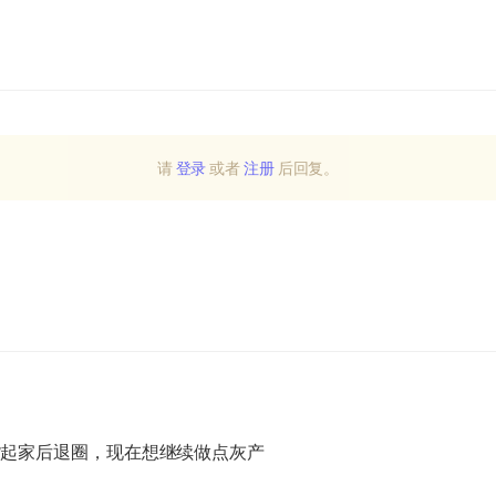
请
登录
或者
注册
后回复。
货起家后退圈，现在想继续做点灰产