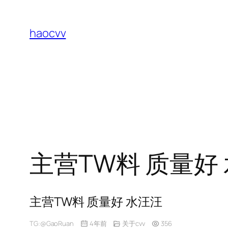
跳
至
haocvv
内
容
主营TW料 质量好
主营TW料 质量好 水汪汪
TG:@GaoRuan
4年前
关于cvv
356