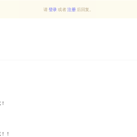
请
登录
或者
注册
后回复。
扰！
扰！！