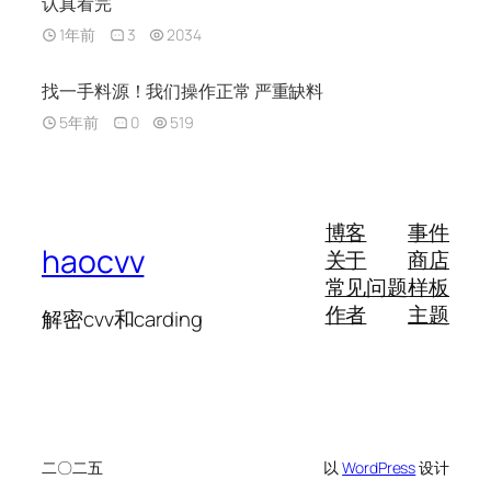
认真看完
1年前
3
2034
找一手料源！我们操作正常 严重缺料
5年前
0
519
博客
事件
haocvv
关于
商店
常见问题
样板
作者
主题
解密cvv和carding
二〇二五
以
WordPress
设计