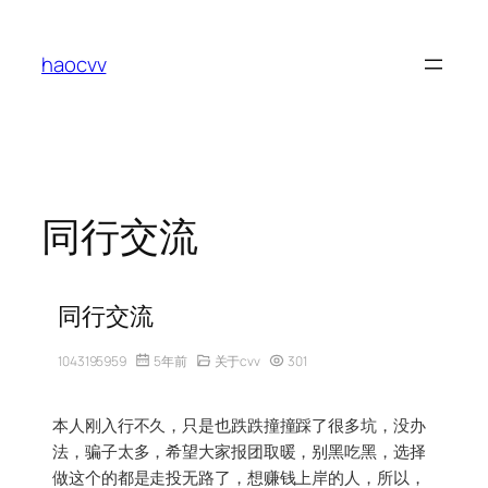
跳
至
haocvv
内
容
同行交流
同行交流
1043195959
5年前
关于cvv
301
本人刚入行不久，只是也跌跌撞撞踩了很多坑，没办
法，骗子太多，希望大家报团取暖，别黑吃黑，选择
做这个的都是走投无路了，想赚钱上岸的人，所以，