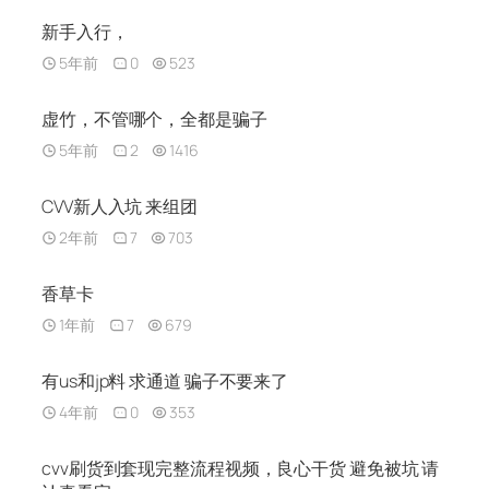
新手入行，
5年前
0
523
虚竹，不管哪个，全都是骗子
5年前
2
1416
CVV新人入坑 来组团
2年前
7
703
香草卡
1年前
7
679
有us和jp料 求通道 骗子不要来了
4年前
0
353
cvv刷货到套现完整流程视频，良心干货 避免被坑 请