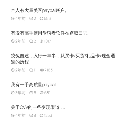
本人有大量美区paypal账户。
4年前
2
556
有没有高手使用偷窃者软件在盗取日志.
2年前
2
1017
狡兔自述，入行一年半，从买卡/买货/礼品卡/现金通
道的历程
2年前
11
7163
我有一手高质量paypal
3年前
6
681
关于CVV的一些变现渠道……
4年前
8
1233