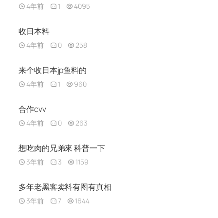
4年前
1
4095
收日本料
4年前
0
258
来个收日本jp鱼料的
4年前
1
960
合作cvv
4年前
0
263
想吃肉的兄弟來 科普一下
3年前
3
1159
多年老黑客卖料有图有真相
3年前
7
1644