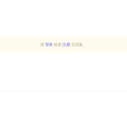
请
登录
或者
注册
后回复。