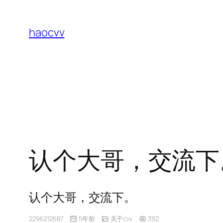
跳
至
haocvv
内
容
认个大哥，交流下
认个大哥，交流下。
2296212687
5年前
关于cvv
392