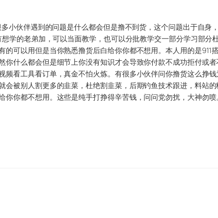
有很多小伙伴遇到的问题是什么都会但是撸不到货，这个问题出于自身
果有想学的老弟加，可以当面教学，也可以分批教学交一部分学习部分
有的可以用但是当你熟悉撸货后白给你你都不想用。本人用的是911
然你什么都会但是细节上你没有知识才会导致你付款不成功拒付或者不
视频看工具看订单，真金不怕火炼。有很多小伙伴问你撸货这么挣钱
就会被别人割更多的韭菜，杜绝割韭菜，后期钓鱼技术跟进，料站的料
给你你都不想用。这些是纯手打挣得辛苦钱，问问党勿扰，大神勿喷