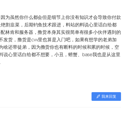
，因为虽然你什么都会但是细节上你没有知识才会导致你付款
杜绝割韭菜，后期钓鱼技术跟进，料站的料说心里话白给都
搭配林肯和服务器，撸货本身其实很简单有很多小伙伴遇到的
发货，撸货是cvv里也算是入门吧，如果有想学的老弟加
为啥还带徒弟，因为撸货你也有断料的时候和累的时候，空
说心里话白给都不想要，小丑，螃蟹、base我也是从这里
。
我来回复