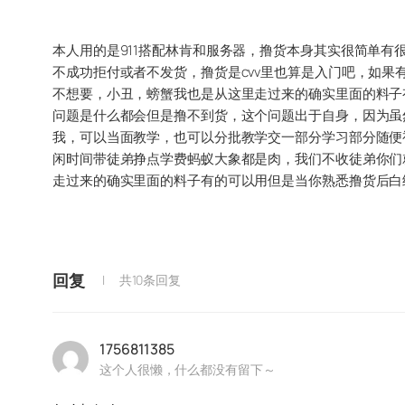
本人用的是911搭配林肯和服务器，撸货本身其实很简单
不成功拒付或者不发货，撸货是cvv里也算是入门吧，如
不想要，小丑，螃蟹我也是从这里走过来的确实里面的料子
问题是什么都会但是撸不到货，这个问题出于自身，因为虽
我，可以当面教学，也可以分批教学交一部分学习部分随便
闲时间带徒弟挣点学费蚂蚁大象都是肉，我们不收徒弟你们
走过来的确实里面的料子有的可以用但是当你熟悉撸货后白
回复
共10条回复
1756811385
这个人很懒，什么都没有留下～