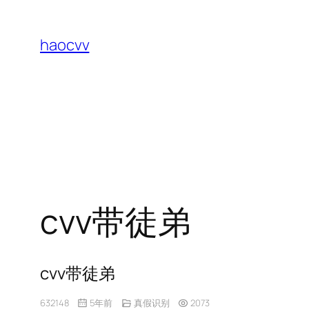
跳
至
haocvv
内
容
cvv带徒弟
cvv带徒弟
632148
5年前
真假识别
2073