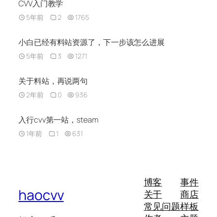
CVV入门教学
5年前
2
1765
小白已经有料站资源了，下一步该怎么进展
5年前
3
1271
关于料站，再说两句
2年前
0
936
入行cvv第一站，steam
1年前
1
631
博客
事件
haocvv
关于
商店
常见问题
样板