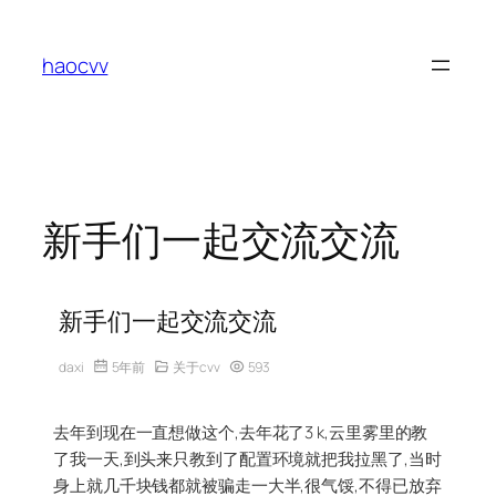
跳
至
haocvv
内
容
新手们一起交流交流
新手们一起交流交流
daxi
5年前
关于cvv
593
去年到现在一直想做这个,去年花了3 k,云里雾里的教
了我一天,到头来只教到了配置环境就把我拉黑了,当时
身上就几千块钱都就被骗走一大半,很气馁,不得已放弃