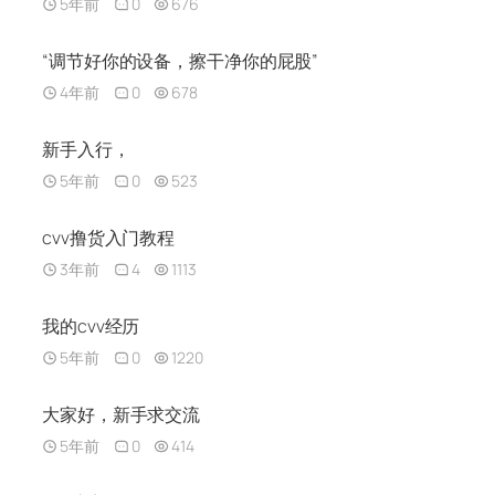
5年前
0
676
“调节好你的设备，擦干净你的屁股”
4年前
0
678
新手入行，
5年前
0
523
cvv撸货入门教程
3年前
4
1113
我的cvv经历
5年前
0
1220
大家好，新手求交流
5年前
0
414