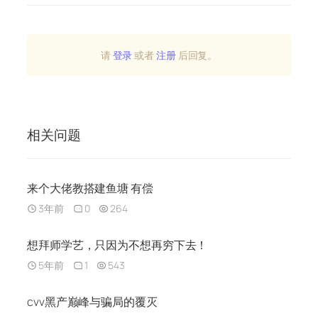
请
登录
或者
注册
后回复。
相关问题
来个大佬教搭建鱼塘 有偿
3年前
0
264
想拜师学艺，只因为不想再穷下去！
5年前
1
543
cvv黑产巅峰与骗局的覆灭