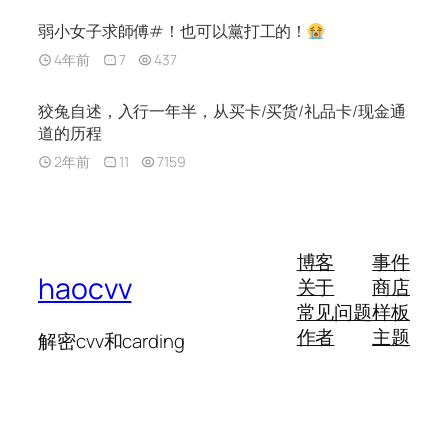
弱小女子求師傅#！也可以黨打工的！
4年前
7
437
狡兔自述，入行一年半，从买卡/买货/礼品卡/现金通
道的历程
2年前
11
7159
博客
事件
haocvv
关于
商店
常见问题
样板
作者
主题
解密cvv和carding