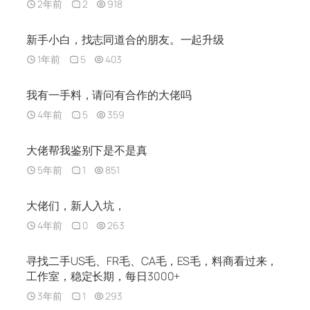
2年前
2
918
新手小白，找志同道合的朋友。一起升级
1年前
5
403
我有一手料，请问有合作的大佬吗
4年前
5
359
大佬帮我鉴别下是不是真
5年前
1
851
大佬们，新人入坑，
4年前
0
263
寻找二手US毛、FR毛、CA毛，ES毛，料商看过来，
工作室，稳定长期，每日3000+
3年前
1
293