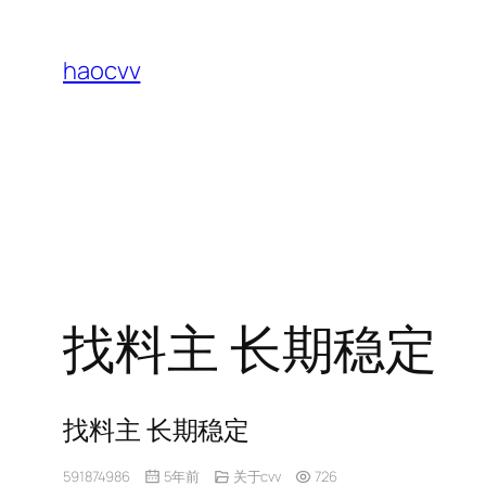
跳
至
haocvv
内
容
找料主 长期稳定
找料主 长期稳定
591874986
5年前
关于cvv
726