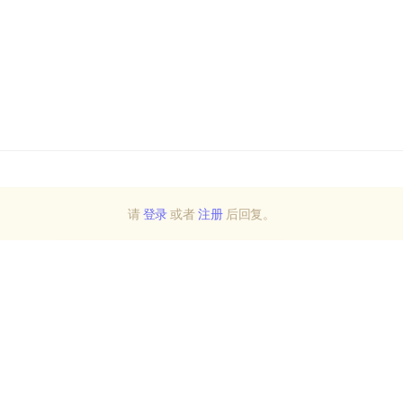
请
登录
或者
注册
后回复。